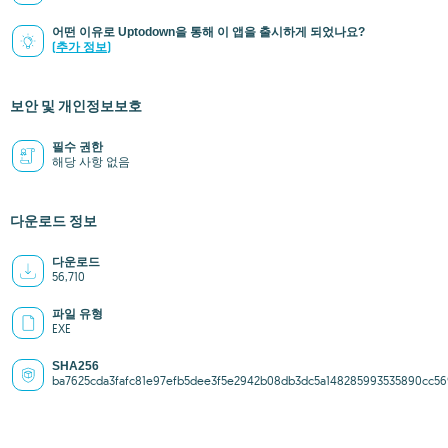
어떤 이유로 Uptodown을 통해 이 앱을 출시하게 되었나요?
(추가 정보)
보안 및 개인정보보호
필수 권한
해당 사항 없음
다운로드 정보
다운로드
56,710
파일 유형
EXE
SHA256
ba7625cda3fafc81e97efb5dee3f5e2942b08db3dc5a148285993535890cc56