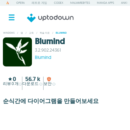
OPERA
레트로 게임
CODEX
MALWAREBYTES
MANGA APPS
ANKI
WINDOWS
/
앱
/
교육
/
학술 자료
/
BLUMIND
Blumind
3.2.902.24361
Blumind
0
56.7 k
리뷰
개
다운로드
보안
0
순식간에 다이어그램을 만들어보세요